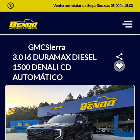
Venha nos visitar de Seg. a Sex. das 08:00 às 18:00
GMC
Sierra
3.0 I6 DURAMAX DIESEL
1500 DENALI CD
AUTOMÁTICO