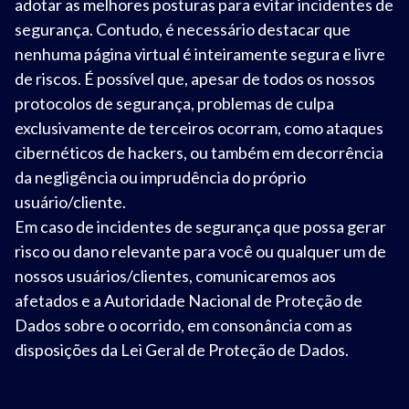
adotar as melhores posturas para evitar incidentes de
Tamanho do texto
segurança. Contudo, é necessário destacar que
nenhuma página virtual é inteiramente segura e livre
Para aumentar ou diminuir a fonte em nosso site, utilize os
de riscos. É possível que, apesar de todos os nossos
atalhos Ctrl+ (para aumentar) e Ctrl- (para diminuir) no seu
protocolos de segurança, problemas de culpa
teclado.
exclusivamente de terceiros ocorram, como ataques
cibernéticos de hackers, ou também em decorrência
Fechar
da negligência ou imprudência do próprio
usuário/cliente.
Em caso de incidentes de segurança que possa gerar
risco ou dano relevante para você ou qualquer um de
nossos usuários/clientes, comunicaremos aos
afetados e a Autoridade Nacional de Proteção de
Dados sobre o ocorrido, em consonância com as
disposições da Lei Geral de Proteção de Dados.