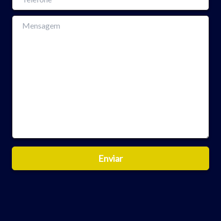
Para aumentar ou diminuir a fonte em nosso site, utilize os
atalhos Ctrl+ (para aumentar) e Ctrl- (para diminuir) no seu
teclado.
Fechar