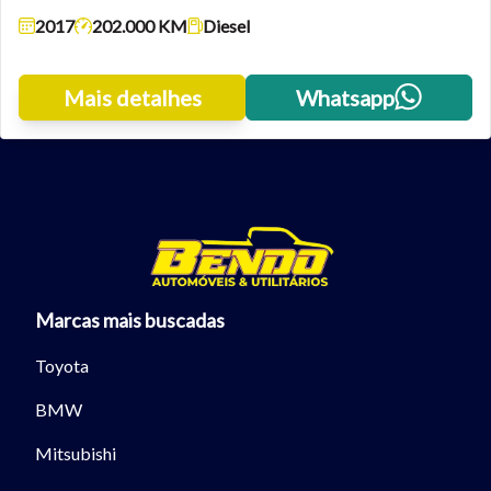
2017
202.000 KM
Diesel
Tamanho do texto
Mais detalhes
Whatsapp
Para aumentar ou diminuir a fonte em nosso site, utilize os
atalhos Ctrl+ (para aumentar) e Ctrl- (para diminuir) no seu
teclado.
Fechar
Marcas mais buscadas
Toyota
BMW
Mitsubishi