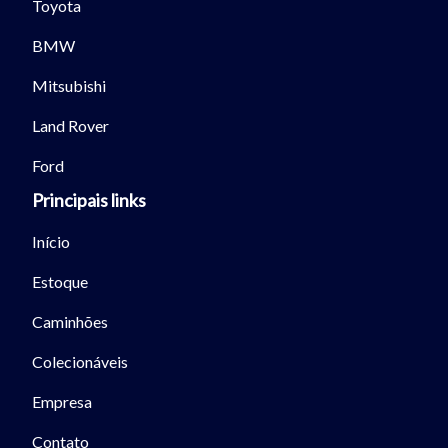
Toyota
BMW
Mitsubishi
Tamanho do texto
Land Rover
Ford
Para aumentar ou diminuir a fonte em nosso site, utilize os
Principais links
atalhos Ctrl+ (para aumentar) e Ctrl- (para diminuir) no seu
teclado.
Início
Estoque
Fechar
Caminhões
Colecionáveis
Empresa
Contato