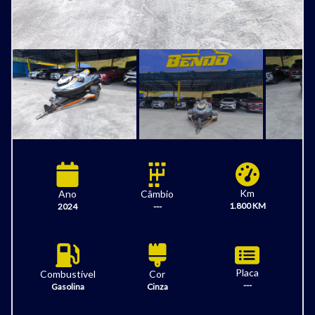
Km
Câmbio
Ano
1.800 KM
---
2024
Placa
Combustível
Cor
---
Gasolina
Cinza