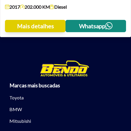
2017
202.000 KM
Diesel
Tamanho do texto
Mais detalhes
Whatsapp
Para aumentar ou diminuir a fonte em nosso site, utilize os
atalhos Ctrl+ (para aumentar) e Ctrl- (para diminuir) no seu
teclado.
Fechar
Marcas mais buscadas
Toyota
BMW
Mitsubishi