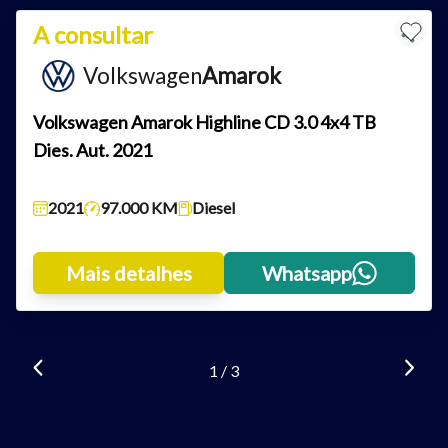
Para aumentar ou diminuir a fonte em nosso site, utilize os
A consultar
atalhos Ctrl+ (para aumentar) e Ctrl- (para diminuir) no seu
Volkswagen
Amarok
teclado.
Volkswagen Amarok Highline CD 3.0 4x4 TB
Fechar
Dies. Aut. 2021
2021
97.000 KM
Diesel
Mais detalhes
Whatsapp
1 / 3