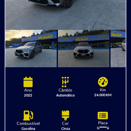
Km
Câmbio
Ano
24.000 KM
Automático
2022
Placa
Combustível
Cor
G*****6
Gasolina
Cinza