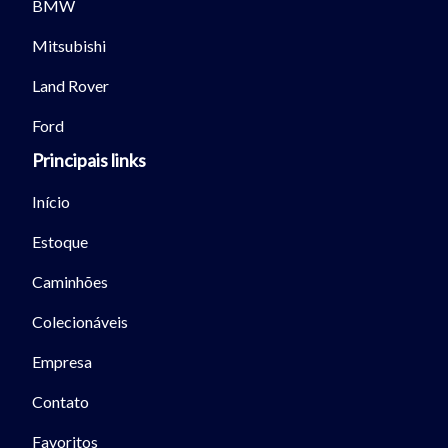
BMW
Mitsubishi
Land Rover
Tamanho do texto
Ford
Principais links
Para aumentar ou diminuir a fonte em nosso site, utilize os
atalhos Ctrl+ (para aumentar) e Ctrl- (para diminuir) no seu
Início
teclado.
Estoque
Fechar
Caminhões
Colecionáveis
Empresa
Contato
Favoritos